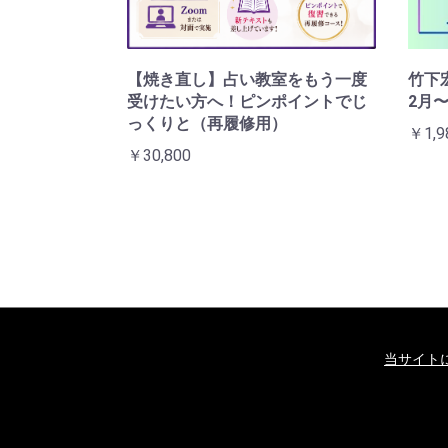
【焼き直し】占い教室をもう一度
竹下
受けたい方へ！ピンポイントでじ
2月〜
っくりと（再履修用）
￥1,9
￥30,800
当サイト