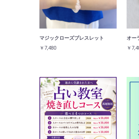
マジックローズブレスレット
オー
￥7,480
￥7,4