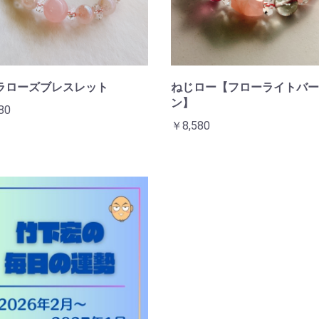
ラローズブレスレット
ねじロー【フローライトバー
ン】
80
￥8,580