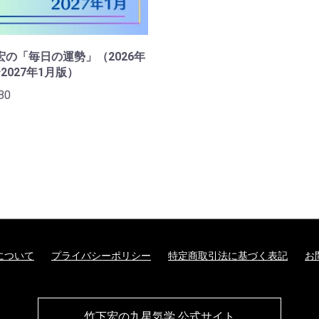
宏の「毎日の運勢」（2026年
2027年1月版）
80
について
プライバシーポリシー
特定商取引法に基づく表記
お
竹下宏の九星気学 公式サイト