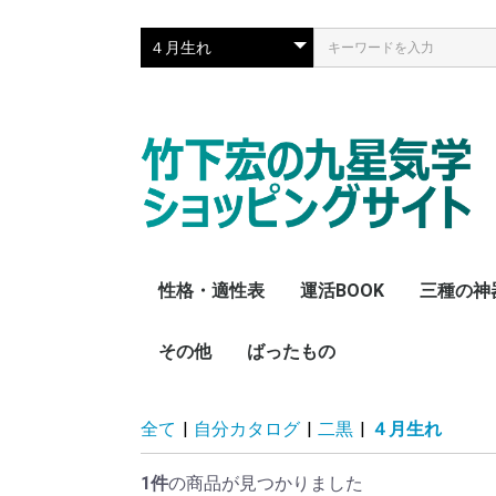
性格・適性表
運活BOOK
三種の神
種別早見表
一白水星
二黒土星
三碧木星
四緑木星
五黄土星
六白金星
七赤金星
八白土星
九紫火星
その他
ばったもの
アロマミスト
方位定規
地図
全て
|
自分カタログ
|
二黒
|
４月生れ
1件
の商品が見つかりました