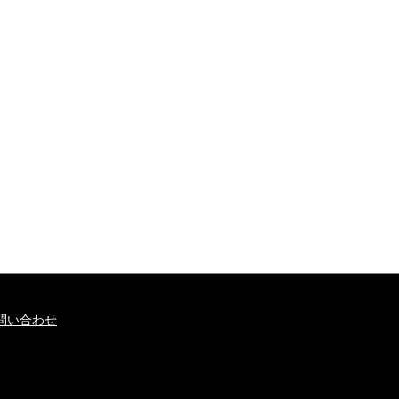
問い合わせ