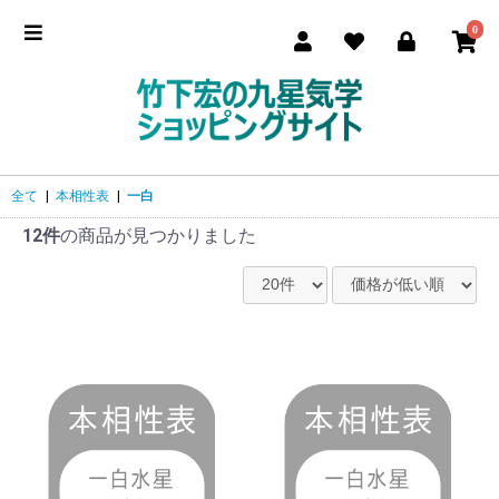
0
全て
|
本相性表
|
一白
12件
の商品が見つかりました