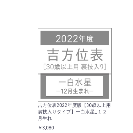
吉方位表2022年度版【30歳以上用
裏技入りタイプ】一白水星_１２
月生れ
￥3,080