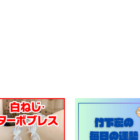
お買い物を続ける
カートへ進む